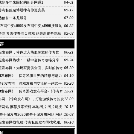
F
找到多年来回忆的新开网通1
04-01
传奇私服赌博规律有你更完美
05-17
选信誉一条龙服务
07-02
9发布网中变sf999发布网中变,sf999搜服九
06-22
最新域名www
奇网,复古传奇网页游戏 站最新传奇网站
02-03
页传奇游戏排行榜(107)
荐
服发布网，带你进入热血刺激的传奇世
06-21
服发布网热榜：一秒中变传奇攻略分享
05-24
服发布网：为玩家提供全面、实时的传奇
05-20
验
sf发布网》：探寻私服世界的精彩与魅力-
04-10
《传奇sf发布网》：私服玩家的首选平台
奇sf发布网：游戏发布与交流的一站式平
02-20
sf发布网：游戏发布与下载的便捷渠道
f发布网》，传奇游戏发布平台-《传奇sf
12-21
》，专注于传奇游戏的发布与更新
布网-《传奇发布网》，打造游戏传奇的发
12-03
流平台
服网站 推荐搜索资料 本地图片 图片链接
10-13
传奇手游发布2020传奇手游发布网站 网站,
10-03
前所有的主流登录器
服发布网找私服:传奇私服发布网找私服,
06-10
haosf是很多玩家们的
顶