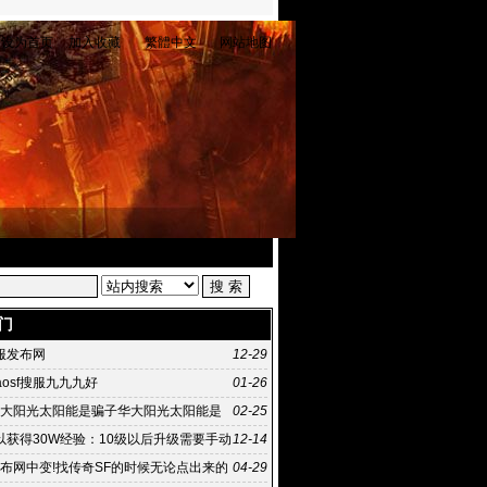
设为首页
加入收藏
繁體中文
网站地图
门
服发布网
12-29
haosf搜服九九九好
01-26
]华大阳光太阳能是骗子华大阳光太阳能是
02-25
以获得30W经验：10级以后升级需要手动
12-14
9发布网中变!找传奇SF的时候无论点出来的
04-29