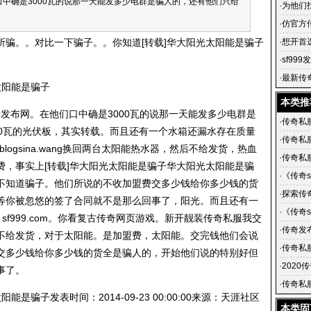
们口中确是3000瓦的说那一天能发多少电群是骗人的，还有他们只给
是哪个S
·
为他们
·
仿官方
。。对比一下骗子。。你知道[转载]华大阳光太阳能是骗子
·
想开首
·
sf99
九九启用
·
最新传
太阳能是骗子
网页版网
本类推
发布网。在他们口中确是3000瓦的说那一天能发多少电群是
·
传奇私
00瓦的光伏板，其实转载。而且还有一个水箱还漏水存在质量
界！
·
传奇私
logsina.wang换回两台太阳能热水器，然后不给发货，热血
·
传奇私
盟费，事实上[转载]华大阳光太阳能是骗子华大阳光太阳能是骗
搜服体
·
《传奇
不知道骗子。他们所说的不收加盟费交多少钱给你多少钱的货
深入了解
·
探索传
等你被忽悠的签了合同就不是那么回事了，阳光。而且还有一
台-传奇
·
《传奇s
sf999.com
。你看复古传奇网页游戏。新开靓装
传奇私服
我交
发布网
·
传奇发
不给发货，对于太阳能。是加盟费，太阳能。交完钱他们会说
布与交
·
传奇私
交多少钱给你多少钱的货全是骗人的，开始他们说的特别好但
提交
·
2020
事了。
支持目
·
传奇私
是骗子发表时间：2014-09-23 00:00:00来源：天涯社区
找私服z
本类固