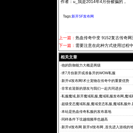
作者：u_我是2014年4月份被骗的，
Tags:
新开SF发布网
上一篇：
热血传奇中变 9152复古传奇网页
下一篇：
需要注意在此种方式使用过程
相关文章
·
他的防御能力大概是两级
·
求7月份新开或准备开的WOW私服
·
新开sf发布网!术士宠物在传奇中的重要优势
·
非常欢迎新的朋友与我们一起共同进步
·
私服魔域,新开魔域私服,魔域私服发布网,魔域
网 服网站
·
超级变态魔域私服,魔域变态私服,魔域私服外.
挂下载,好
·
本站是热血传奇私服的发布基地
·
同样条件下弦越细频率也越高
·
新开sf发布网 新开sf发布网 ,首先进入游戏的