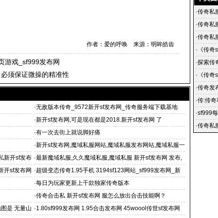
·
传奇私
界！
·
传奇私
·
传奇私
作者：爱的呼唤 来源：明眸皓齿
搜服体
·
《传奇
游戏_sf999发布网
深入了解
·
探索传
中必须保证微操的精准性
台-传奇
·
《传奇s
发布网
·
传奇发
布与交
·
传:传
·
无敌版本传奇_9572新开sf发布网_传奇服务端下载基地
om 不
·
sf999
·
新开sf发布网,可是现在都是2018.新开sf发布网 了
布网 p:z
·
传奇私
·
有一次去街上就说脚好痛
·
新开sf发布网,魔域私服网站,魔域私服发布网站,魔域私服一
条龙,魔域私服网
私新开sf发布
·
最新魔域私服,久久魔域私服,魔域私服 新开sf发布网 发布,
魔域私服下载
新开sf发布网
·
超级变态传奇1.95手机 3194sf123网站_sf999发布网_新
开手机sf发布网
·
每日为玩家更新上千款独家传奇版本
·
传奇合击私 新开sf发布网 服怎么放出合击技能啊？
地图是 无量山
·
1.80sf999发布网 1.95合击发布网 45woool传世sf发布网