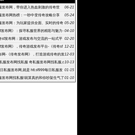
服发布网，带你进入热血刺激的传奇世
06-21
服发布网热榜：一秒中变传奇攻略分享
05-24
服发布网：为玩家提供全面、实时的传奇
05-20
验
sf发布网》：探寻私服世界的精彩与魅力-
04-10
《传奇sf发布网》：私服玩家的首选平台
奇sf发布网：游戏发布与交流的一站式平
02-20
sf发布网：游戏发布与下载的便捷渠道
f发布网》，传奇游戏发布平台-《传奇sf
12-21
》，专注于传奇游戏的发布与更新
布网-《传奇发布网》，打造游戏传奇的发
12-03
流平台
奇私服发布网找私服 奇私服发布网找私服,c
10-13
卖元宝 不卖装备 只
每日私服发布网,就是 htt.sf999每日私服发
01-15
hidao
服发布网找私服!就算真的和你吵架生气了
01-10