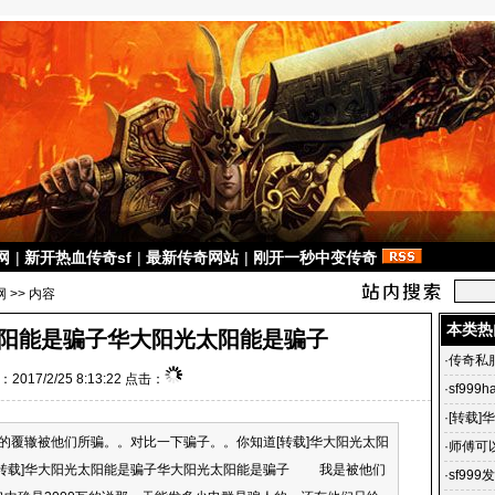
网
|
新开热血传奇sf
|
最新传奇网站
|
刚开一秒中变传奇
网
>> 内容
本类热
太阳能是骗子华大阳光太阳能是骗子
·
传奇私
2017/2/25 8:13:22 点击：
·
sf999
·
[转载
辙被他们所骗。。对比一下骗子。。你知道[转载]华大阳光太阳
骗子
·
师傅可
 [转载]华大阳光太阳能是骗子华大阳光太阳能是骗子 我是被他们
·
sf99