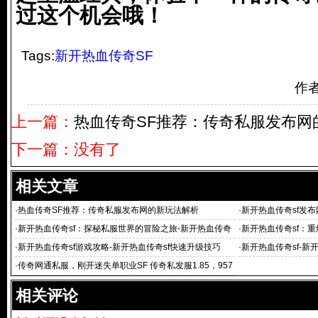
过这个机会哦！
Tags:
新开热血传奇SF
作
上一篇：
热血传奇SF推荐：传奇私服发布网
下一篇：没有了
相关文章
·
热血传奇SF推荐：传奇私服发布网的新玩法解析
·
新开热血传奇sf发
·
新开热血传奇sf：探秘私服世界的冒险之旅-新开热血传奇
·
新开热血传奇sf：重
sf：解锁未知副本，体验全新传奇人生
来的新体验
·
新开热血传奇sf游戏攻略-新开热血传奇sf快速升级技巧
·
新开热血传奇sf-新
·
传奇网通私服，刚开迷失单职业SF 传奇私发服1.85，957
1网通传奇私服网站_
相关评论